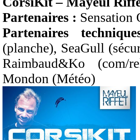
CorsiKit – Mayeul Riffe
Partenaires :
Sensation 
Partenaires techniq
(planche), SeaGull (sécu
Raimbaud&Ko (com/rel
Mondon (Météo)