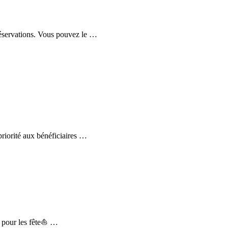
réservations. Vous pouvez le …
priorité aux bénéficiaires …
s pour les fête⛵ …