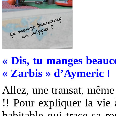
« Dis, tu manges beauco
« Zarbis » d’Aymeric !
Allez, une transat, même s
!! Pour expliquer la vi
habitable qui trace sa r